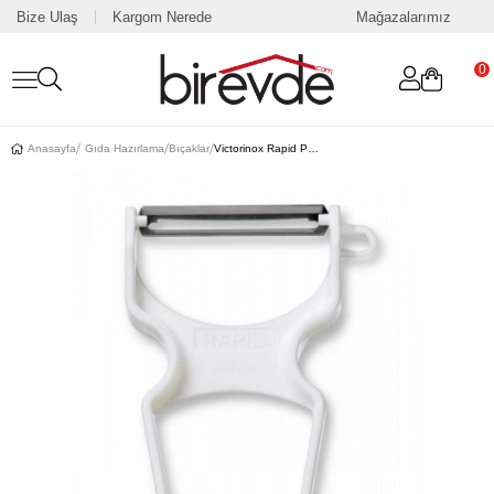
Bize Ulaş
Kargom Nerede
Mağazalarımız
0
Anasayfa
Gıda Hazırlama
Bıçaklar
Victorinox Rapid Patates Soyacağı 7.6070.7