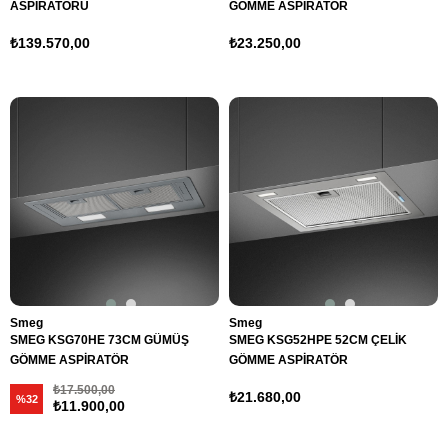
ASPİRATÖRÜ
GÖMME ASPİRATÖR
₺139.570,00
₺23.250,00
Smeg
Smeg
SMEG KSG70HE 73CM GÜMÜŞ
SMEG KSG52HPE 52CM ÇELİK
GÖMME ASPİRATÖR
GÖMME ASPİRATÖR
₺17.500,00
₺21.680,00
%32
₺11.900,00