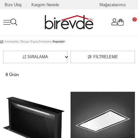
Bize Ulaş
Kargom Nerede
Mağazalarımız
0
Anasayfa
Beyaz Eşya
Ankastre
Aspratör
SIRALAMA
FILTRELEME
8 Ürün