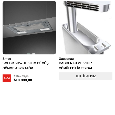
Smeg
Gaggenau
SMEG KSG52HE 52CM GÜMÜŞ
GAGGENAU VL051107
GÖMME ASPİRATÖR
GÖMÜLEBİLİR TEZGAH
ASPİRATÖRÜ
₺16.250,00
TEKLIF ALINIZ
%34
₺10.800,00