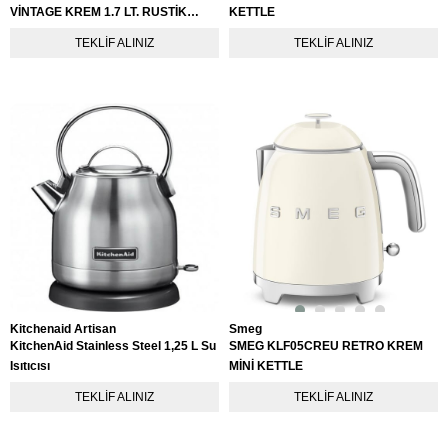
VİNTAGE KREM 1.7 LT. RUSTİK
KETTLE
KETTLE
TEKLIF ALINIZ
TEKLIF ALINIZ
Kitchenaid Artisan
Smeg
KitchenAid Stainless Steel 1,25 L Su
SMEG KLF05CREU RETRO KREM
Isıtıcısı
MİNİ KETTLE
TEKLIF ALINIZ
TEKLIF ALINIZ