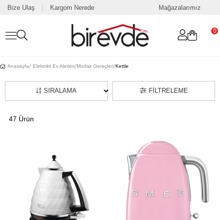
Bize Ulaş
Kargom Nerede
Mağazalarımız
0
Anasayfa
Elektrikli Ev Aletleri
Mutfak Gereçleri
Kettle
SIRALAMA
FILTRELEME
47 Ürün