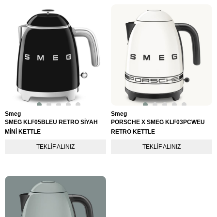
Smeg
Smeg
SMEG KLF05BLEU RETRO SİYAH
PORSCHE X SMEG KLF03PCWEU
MİNİ KETTLE
RETRO KETTLE
TEKLIF ALINIZ
TEKLIF ALINIZ