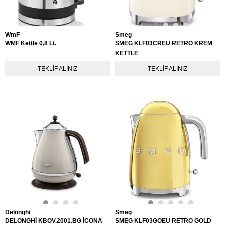
WmF
Smeg
WMF Kettle 0,8 Lt.
SMEG KLF03CREU RETRO KREM
KETTLE
TEKLIF ALINIZ
TEKLIF ALINIZ
Delonghi
Smeg
DELONGHİ KBOV.2001.BG İCONA
SMEG KLF03GOEU RETRO GOLD