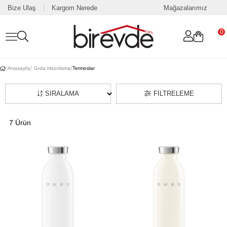
Bize Ulaş
Kargom Nerede
Mağazalarımız
0
Anasayfa
Gıda Hazırlama
Termoslar
SIRALAMA
FILTRELEME
7 Ürün