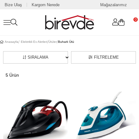
Bize Ulaş
Kargom Nerede
Mağazalarımız
0
Anasayfa
Elektrikli Ev Aletleri
Ütüler
Buharlı Ütü
SIRALAMA
FILTRELEME
5 Ürün