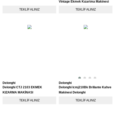
Vintage Ekmek Kızartma Makinesi
TEKLIF ALINIZ
TEKLIF ALINIZ
Delonghi
Delonghi
Delonghi CTJ 2103 EKMEK
Delonghi Icmj210Bk Brillante Kahve
KIZARMA MAKİNASI
Makinesi Delonghi
TEKLIF ALINIZ
TEKLIF ALINIZ