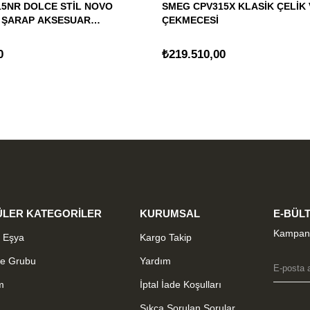
5NR DOLCE STİL NOVO
SMEG CPV315X KLASİK ÇELİK
 ŞARAP AKSESUAR
ÇEKMECESİ
0
₺219.510,00
LER KATEGORİLER
KURUMSAL
E-BÜLT
Kampany
 Eşya
Kargo Takip
me Grubu
Yardım
m
İptal İade Koşulları
Sıkça Sorulan Sorular