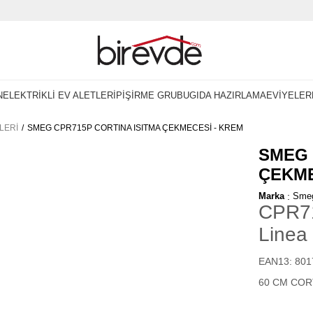
N
ELEKTRİKLİ EV ALETLERİ
PİŞİRME GRUBU
GIDA HAZIRLAMA
EVİYELER
LERI
SMEG CPR715P CORTINA ISITMA ÇEKMECESİ - KREM
SMEG 
ÇEKME
Marka
:
Sme
CPR7
Linea
EAN13: 80
60 CM COR