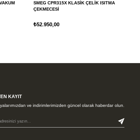
 VAKUM
SMEG CPR315X KLASİK ÇELİK ISITMA
SM
ÇEKMECESİ
ÇE
₺52.950,00
₺5
EN KAYIT
alarımızdan ve indirimlerimizden güncel olarak haberdar olun.