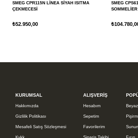
SMEG CPR115N LİNEA SİYAH ISITMA
SMEG CPS61
ÇEKMECESİ
SOMMELİER
ÇEKMECESİ
₺52.950,00
₺104.780,0
KURUMSAL
ALIŞVERİŞ
POPÜ
Hakkımızda
Hesabım
Beyaz
Gizlilik Politikası
Sepetim
Pişir
Mesafeli Satış Sözleşmesi
Favorilerim
Sunu
Kvkk
Sipariş Takibi
Fırın