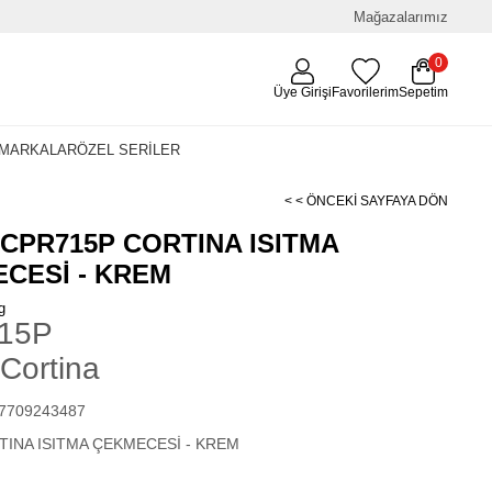
Mağazalarımız
0
Üye Girişi
Favorilerim
Sepetim
MARKALAR
ÖZEL SERİLER
< < ÖNCEKI SAYFAYA DÖN
CPR715P CORTINA ISITMA
CESİ - KREM
g
15P
 Cortina
17709243487
TINA ISITMA ÇEKMECESİ - KREM