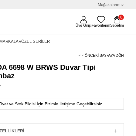
Mağazalarımız
0
Üye Girişi
Favorilerim
Sepetim
MARKALAR
ÖZEL SERİLER
< < ÖNCEKI SAYFAYA DÖN
DA 6698 W BRWS Duvar Tipi
mbaz
e
Fiyat ve Stok Bilgisi İçin Bizimle İletişime Geçebilirsiniz
ZELLIKLERI