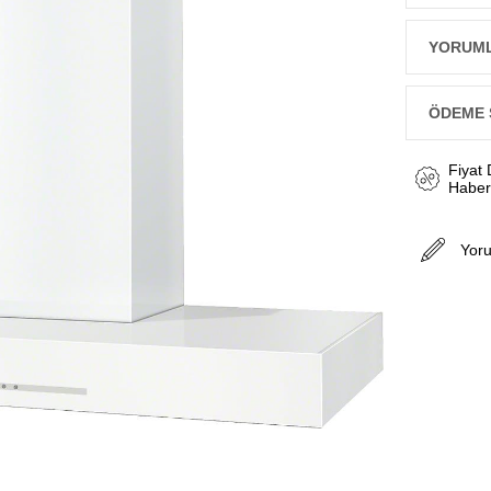
YORUM
ÖDEME 
Fiyat
Haber
Yor