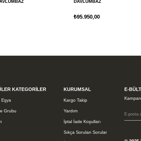
DAVLUMBAZ
DAVLUMBAZ
₺95.950,00
LER KATEGORİLER
KURUMSAL
E-BÜLT
Kampany
 Eşya
Kargo Takip
me Grubu
Yardım
m
İptal İade Koşulları
Sıkça Sorulan Sorular