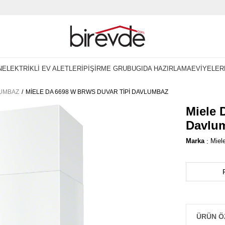
N
ELEKTRİKLİ EV ALETLERİ
PİŞİRME GRUBU
GIDA HAZIRLAMA
EVİYELER
UMBAZ
MIELE DA 6698 W BRWS DUVAR TIPI DAVLUMBAZ
Miele 
Davlu
Marka
:
Miel
ÜRÜN Ö