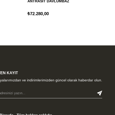
ANTRASİT DAVLUMBAZ
Da
₺72.280,00
₺1
EN KAYIT
alarımızdan ve indirimlerimizden güncel olarak haberdar olun.