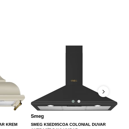
Smeg
S
AR KREM
SMEG KSED95COA COLONIAL DUVAR
Sm