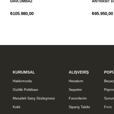
DAVLUMBAZ
ANTRASİT 
₺105.980,00
₺95.950,00
KURUMSAL
ALIŞVERİŞ
POPÜ
Hakkımızda
Hesabım
Beyaz
Gizlilik Politikası
Sepetim
Pişir
Mesafeli Satış Sözleşmesi
Favorilerim
Sunu
Kvkk
Sipariş Takibi
Fırın