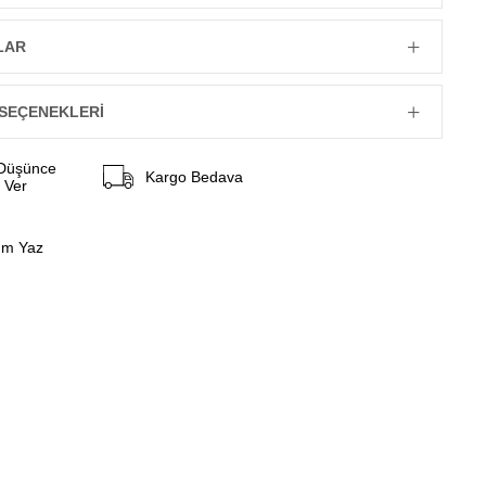
LAR
SEÇENEKLERI
 Düşünce
Kargo Bedava
 Ver
um Yaz